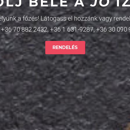
OLJ BELE A
JÓ
Í
lyünk a főzés! Látogass el hozzánk vagy rendel
:
+36 70 882 2432
,
+36 1 631-9287
,
+36 30 090
RENDELÉS