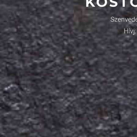
KÓST
Szenvedé
Hívj