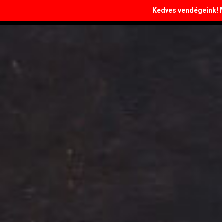
Kedves vendégeink! Ma
Budapest, 17. kerület, Péceli út 156.