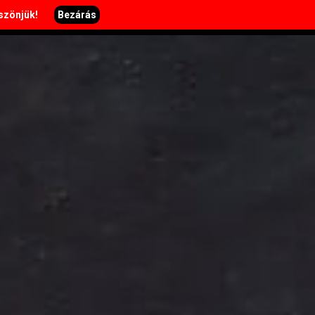
öszönjük!
Bezárás
H-SZ: 11:00-22:00, V: 11-20:00
léria
Történetünk
Elérhetőség
Karrier
Kosár