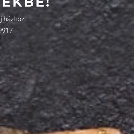
ZEKBE!
j házhoz:
 9917