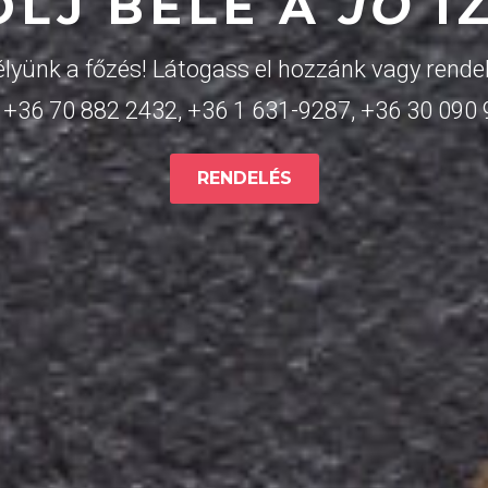
OLJ BELE A
JÓ
Í
lyünk a főzés! Látogass el hozzánk vagy rendel
:
+36 70 882 2432
,
+36 1 631-9287
,
+36 30 090
RENDELÉS