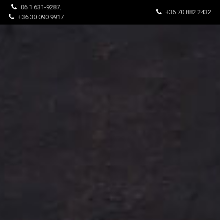
06 1 631-9287
,
+36 70 882 2432
+36 30 090 9917
Főoldal
Déli ajánlat (11-15h)
A’la cart/Étlap (egész nap)
Ga