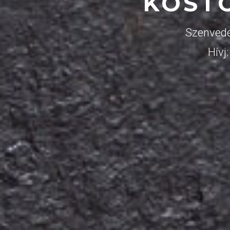
KÓST
Szenvedé
Hívj