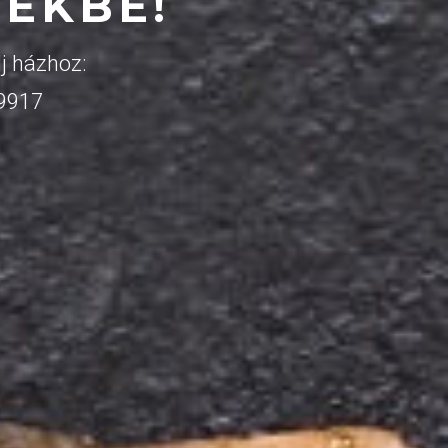
ZEKBE!
j házhoz:
 9917