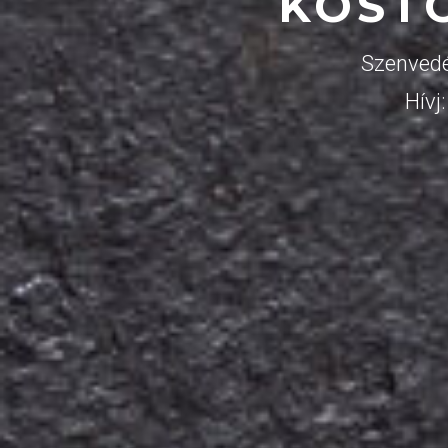
KÓST
Szenvedé
Hívj