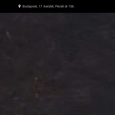
Budapest, 17. kerület, Péceli út 156.