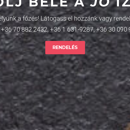
OLJ BELE A
JÓ
Í
lyünk a főzés! Látogass el hozzánk vagy rendel
:
+36 70 882 2432
,
+36 1 631-9287
,
+36 30 090
RENDELÉS