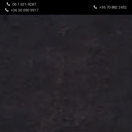
06 1 631-9287
,
+36 70 882 2432
+36 30 090 9917
Főoldal
Déli ajánlat (11-15h)
A’la cart/Étlap (egész nap)
Ga