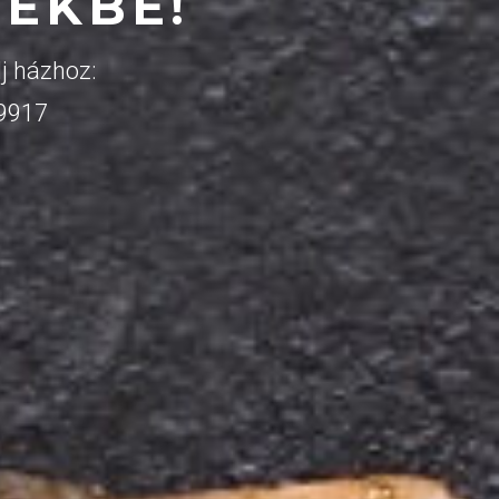
ZEKBE!
j házhoz:
 9917