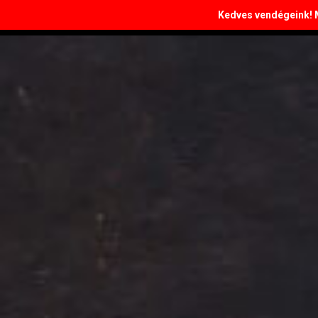
Kedves vendégeink! Ma
Budapest, 17. kerület, Péceli út 156.