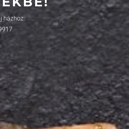
ZEKBE!
j házhoz:
 9917