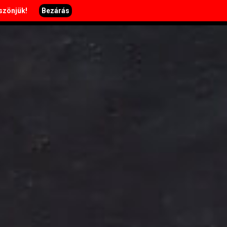
öszönjük!
Bezárás
H-SZ: 11:00-22:00, V: 11-20:00
léria
Történetünk
Elérhetőség
Karrier
Kosár