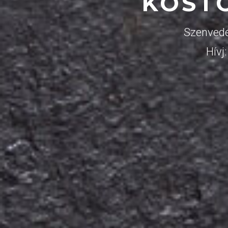
KÓST
Szenvedé
Hívj