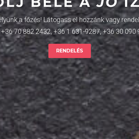
OLJ BELE A
JÓ
Í
lyünk a főzés! Látogass el hozzánk vagy rendel
:
+36 70 882 2432
,
+36 1 631-9287
,
+36 30 090
RENDELÉS