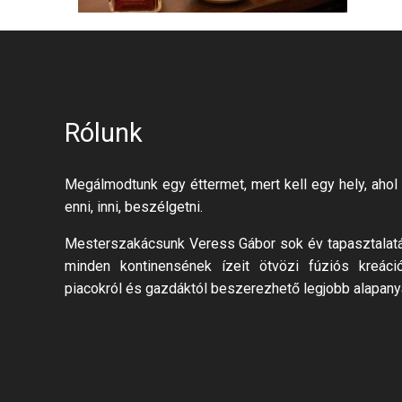
Rólunk
Megálmodtunk egy éttermet, mert kell egy hely, ahol 
enni, inni, beszélgetni.
Mesterszakácsunk Veress Gábor sok év tapasztalatáv
minden kontinensének ízeit ötvözi fúziós kreáci
piacokról és gazdáktól beszerezhető legjobb alapany