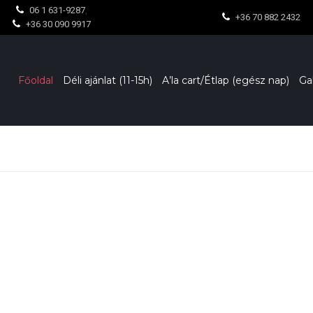
06 1 631-9287
,
+36 70 882 2432
+36 30 090 9917
Főoldal
Déli ajánlat (11-15h)
A’la cart/Étlap (egész nap)
Ga