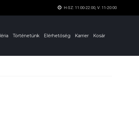
H-SZ: 11:00-22:00, V: 11-20:00
léria
Történetünk
Elérhetőség
Karrier
Kosár