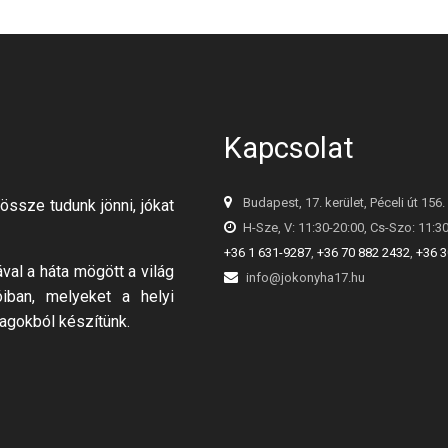
Kapcsolat
Budapest, 17. kerület, Péceli út 156.
össze tudunk jönni, jókat
H-Sze, V: 11:30-20:00, Cs-Szo: 11:3
+36 1 631-9287
,
+36 70 882 2432
,
+36 3
al a háta mögött a világ
info@jokonyha17.hu
óiban, melyeket a helyi
agokból készítünk.