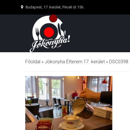
Budapest, 17. kerület, Péceli út 156.
Főoldal
»
Jókonyha Étterem 17. kerület
»
DSC0398