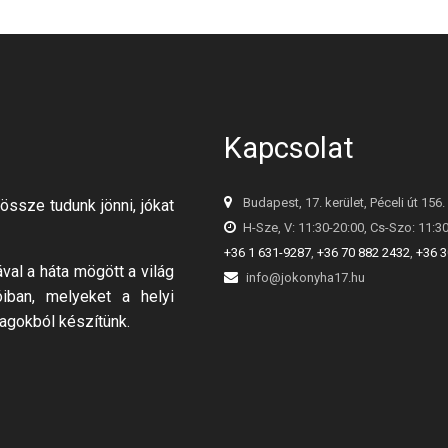
Kapcsolat
Budapest, 17. kerület, Péceli út 156.
össze tudunk jönni, jókat
H-Sze, V: 11:30-20:00, Cs-Szo: 11:3
+36 1 631-9287
,
+36 70 882 2432
,
+36 3
al a háta mögött a világ
info@jokonyha17.hu
óiban, melyeket a helyi
agokból készítünk.