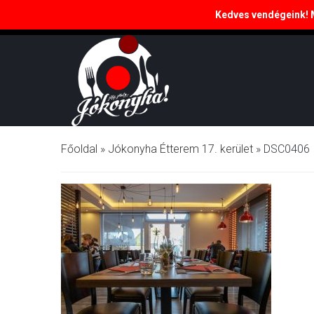
Kedves vendégeink! Ma
Budapest, 17. kerület, Péceli út 156.
Főoldal
»
Jókonyha Étterem 17. kerület
»
DSC0406