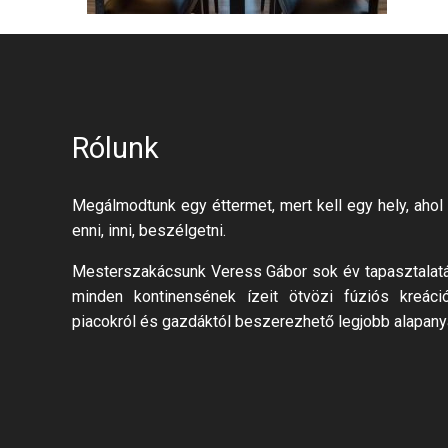
Rólunk
Megálmodtunk egy éttermet, mert kell egy hely, ahol 
enni, inni, beszélgetni.
Mesterszakácsunk Veress Gábor sok év tapasztalatáv
minden kontinensének ízeit ötvözi fúziós kreáci
piacokról és gazdáktól beszerezhető legjobb alapany