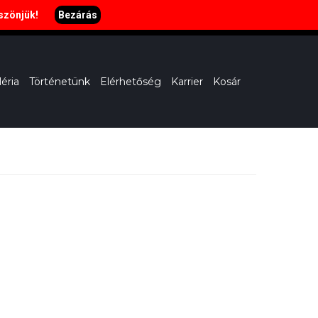
öszönjük!
Bezárás
H-SZ: 11:00-22:00, V: 11-20:00
léria
Történetünk
Elérhetőség
Karrier
Kosár