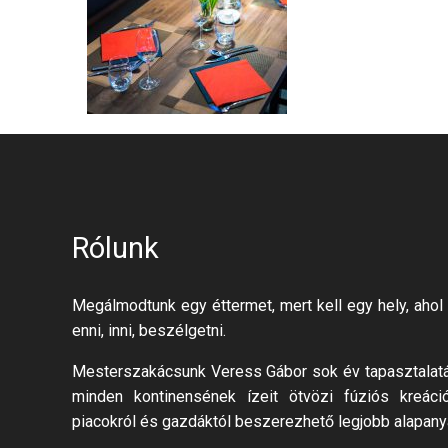
Rólunk
Megálmodtunk egy éttermet, mert kell egy hely, ahol 
enni, inni, beszélgetni.
Mesterszakácsunk Veress Gábor sok év tapasztalatáv
minden kontinensének ízeit ötvözi fúziós kreáci
piacokról és gazdáktól beszerezhető legjobb alapany