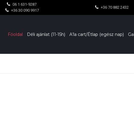
06 1 631-9287
,
+36 70 882 2432
+36 30 090 9917
Főoldal
Déli ajánlat (11-15h)
A’la cart/Étlap (egész nap)
Ga