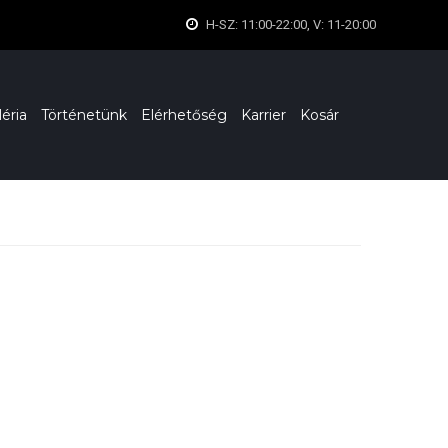
H-SZ: 11:00-22:00, V: 11-20:00
léria
Történetünk
Elérhetőség
Karrier
Kosár