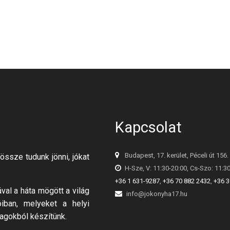
Kapcsolat
Budapest, 17. kerület, Péceli út 156.
össze tudunk jönni, jókat
H-Sze, V: 11:30-20:00, Cs-Szo: 11:3
+36 1 631-9287
,
+36 70 882 2432
,
+36 3
al a háta mögött a világ
info@jokonyha17.hu
óiban, melyeket a helyi
agokból készítünk.