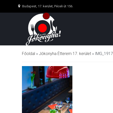
Budapest, 17. kerület, Péceli út 156.
Főoldal
»
Jókonyha Étterem 17. kerület
»
IMG_1917