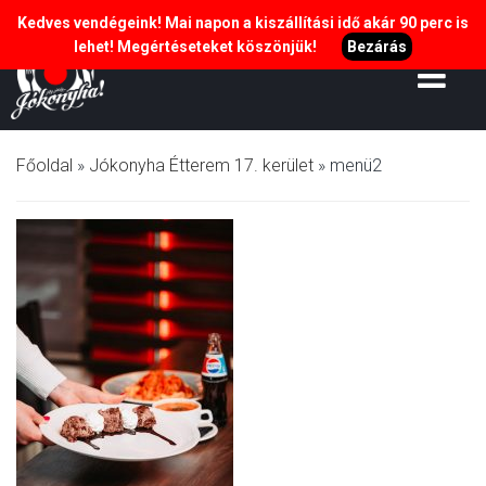
Kedves vendégeink! Mai napon a kiszállítási idő akár 90 perc is
lehet! Megértéseteket köszönjük!
Bezárás
Főoldal
»
Jókonyha Étterem 17. kerület
»
menü2