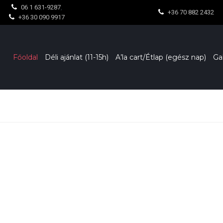
06 1 631-9287
,
+36 70 882 2432
+36 30 090 9917
Főoldal
Déli ajánlat (11-15h)
A’la cart/Étlap (egész nap)
Ga