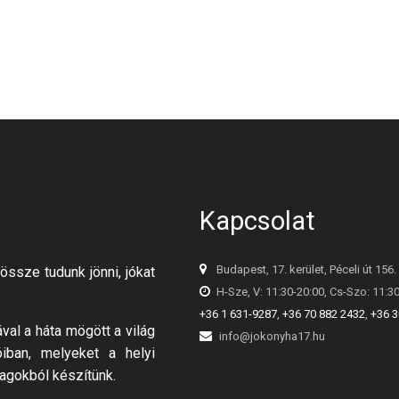
Kapcsolat
Budapest, 17. kerület, Péceli út 156.
össze tudunk jönni, jókat
H-Sze, V: 11:30-20:00, Cs-Szo: 11:3
+36 1 631-9287
,
+36 70 882 2432
,
+36 3
al a háta mögött a világ
info@jokonyha17.hu
óiban, melyeket a helyi
agokból készítünk.