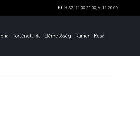
H-SZ: 11:00-22:00, V: 11-20:00
léria
Történetünk
Elérhetőség
Karrier
Kosár