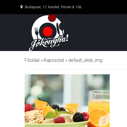
Budapest, 17. kerület, Péceli út 156.
Főoldal
»
Kapcsolat
»
default_slide_img