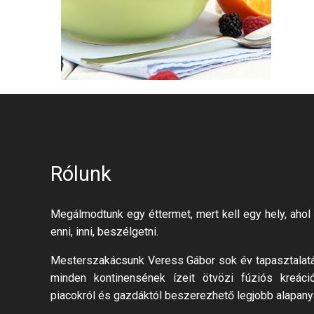
Rólunk
Megálmodtunk egy éttermet, mert kell egy hely, ahol 
enni, inni, beszélgetni.
Mesterszakácsunk Veress Gábor sok év tapasztalatáv
minden kontinensének ízeit ötvözi fúziós kreáci
piacokról és gazdáktól beszerezhető legjobb alapany