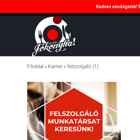
Kedves vendégeink! Ma
Budapest, 17. kerület, Péceli út 156.
Főoldal
»
Karrier
»
felszolgáló (1)