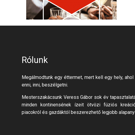
Rólunk
Megálmodtunk egy éttermet, mert kell egy hely, ahol 
enni, inni, beszélgetni.
Mesterszakácsunk Veress Gábor sok év tapasztalatáv
minden kontinensének ízeit ötvözi fúziós kreáci
piacokról és gazdáktól beszerezhető legjobb alapany