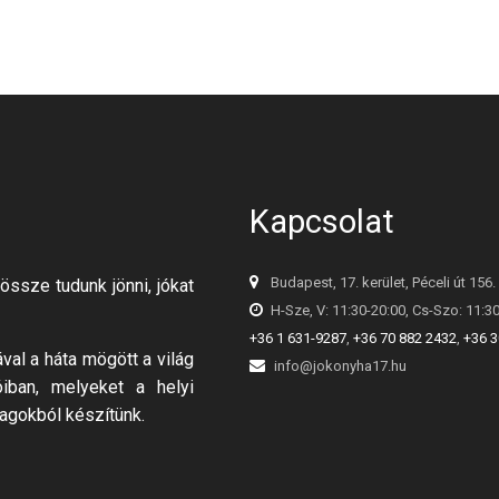
Kapcsolat
Budapest, 17. kerület, Péceli út 156.
össze tudunk jönni, jókat
H-Sze, V: 11:30-20:00, Cs-Szo: 11:3
+36 1 631-9287
,
+36 70 882 2432
,
+36 3
al a háta mögött a világ
info@jokonyha17.hu
óiban, melyeket a helyi
agokból készítünk.