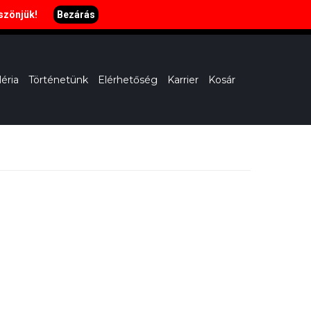
öszönjük!
Bezárás
H-SZ: 11:00-22:00, V: 11-20:00
léria
Történetünk
Elérhetőség
Karrier
Kosár