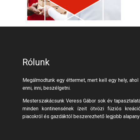
Rólunk
Megálmodtunk egy éttermet, mert kell egy hely, ahol 
enni, inni, beszélgetni.
Mesterszakácsunk Veress Gábor sok év tapasztalatáv
minden kontinensének ízeit ötvözi fúziós kreáci
piacokról és gazdáktól beszerezhető legjobb alapany