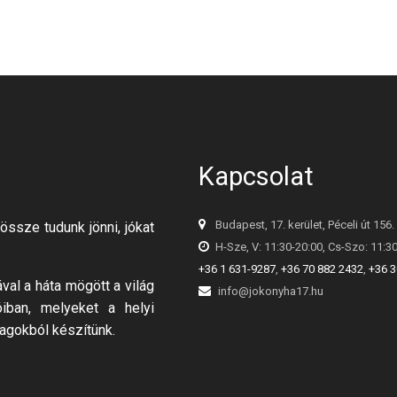
Kapcsolat
Budapest, 17. kerület, Péceli út 156.
össze tudunk jönni, jókat
H-Sze, V: 11:30-20:00, Cs-Szo: 11:3
+36 1 631-9287
,
+36 70 882 2432
,
+36 3
al a háta mögött a világ
info@jokonyha17.hu
óiban, melyeket a helyi
agokból készítünk.