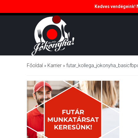
Kedves vendégeink! Ma
Budapest, 17. kerület, Péceli út 156.
Főoldal
»
Karrier
»
futar_kollega_jokonyha_basicfbpo