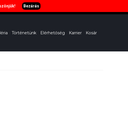
öszönjük!
Bezárás
H-SZ: 11:00-22:00, V: 11-20:00
léria
Történetünk
Elérhetőség
Karrier
Kosár