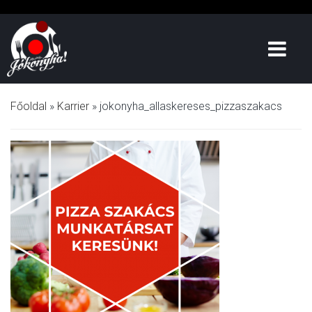
Főoldal
»
Karrier
»
jokonyha_allaskereses_pizzaszakacs