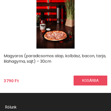
Magyaros (paradicsomos alap, kolbász, bacon, tarja,
lilahagyma, sajt) – 30cm
3790
Ft
KOSÁRBA
Rólunk