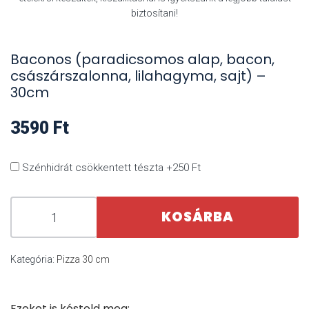
biztosítani!
Baconos (paradicsomos alap, bacon,
császárszalonna, lilahagyma, sajt) –
30cm
3590
Ft
Szénhidrát csökkentett tészta +250 Ft
KOSÁRBA
Kategória:
Pizza 30 cm
Ezeket is kóstold meg: