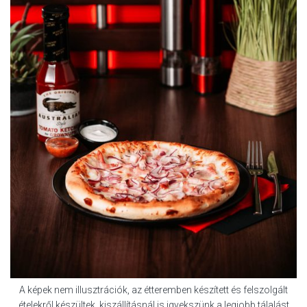
A képek nem illusztrációk, az étteremben készített és felszolgált
ételekről készültek, kiszállításnál is igyekszünk a legjobb tálalást