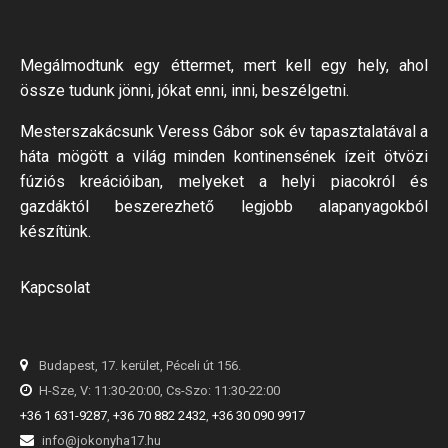
Megálmodtunk egy éttermet, mert kell egy hely, ahol
össze tudunk jönni, jókat enni, inni, beszélgetni.
Mesterszakácsunk Veress Gábor sok év tapasztalatával a
háta mögött a világ minden kontinensének ízeit ötvözi
fúziós kreációiban, melyeket a helyi piacokról és
gazdáktól beszerezhető legjobb alapanyagokból
készítünk.
Kapcsolat
Budapest, 17. kerület, Péceli út 156.
H-Sze, V: 11:30-20:00, Cs-Szo: 11:30-22:00
+36 1 631-9287
,
+36 70 882 2432
,
+36 30 090 9917
info@jokonyha17.hu