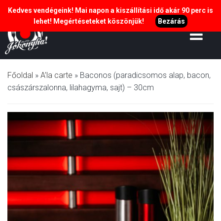
Kedves vendégeink! Mai napon a kiszállítási idő akár 90 perc is
lehet! Megértéseteket köszönjük!
Bezárás
Főoldal
»
A’la carte
»
Baconos (paradicsomos alap, bacon,
császárszalonna, lilahagyma, sajt) – 30cm