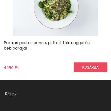
Parajos pestos penne, pirított tökmaggal és
bébiparajjal
4490
Ft
KOSÁRBA
Rólunk