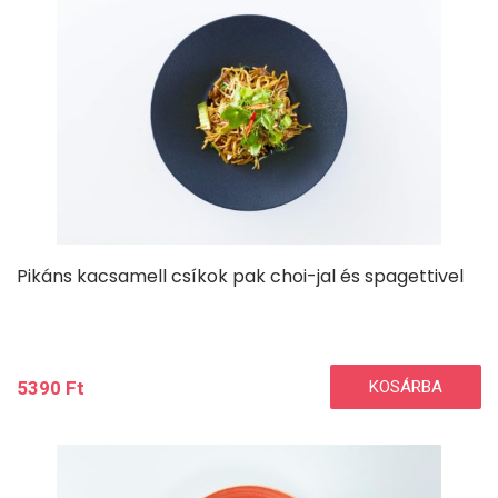
Pikáns kacsamell csíkok pak choi-jal és spagettivel
5390
Ft
KOSÁRBA