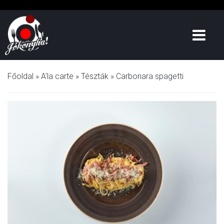
Főoldal
»
A’la carte
»
Tészták
»
Carbonara spagetti