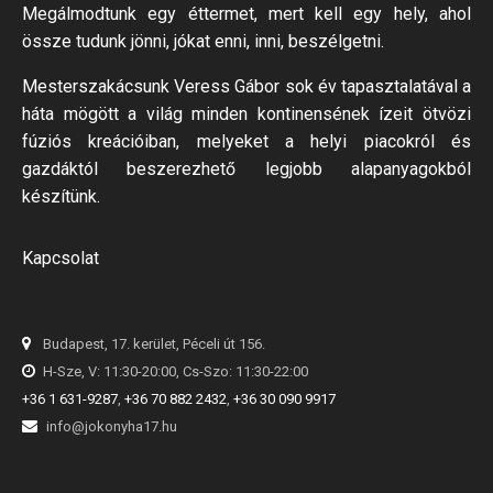
Megálmodtunk egy éttermet, mert kell egy hely, ahol
össze tudunk jönni, jókat enni, inni, beszélgetni.
Mesterszakácsunk Veress Gábor sok év tapasztalatával a
háta mögött a világ minden kontinensének ízeit ötvözi
fúziós kreációiban, melyeket a helyi piacokról és
gazdáktól beszerezhető legjobb alapanyagokból
készítünk.
Kapcsolat
Budapest, 17. kerület, Péceli út 156.
H-Sze, V: 11:30-20:00, Cs-Szo: 11:30-22:00
+36 1 631-9287
,
+36 70 882 2432
,
+36 30 090 9917
info@jokonyha17.hu