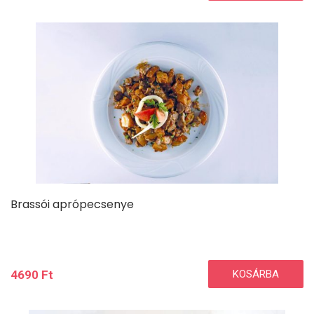
Brassói aprópecsenye
4690
Ft
KOSÁRBA