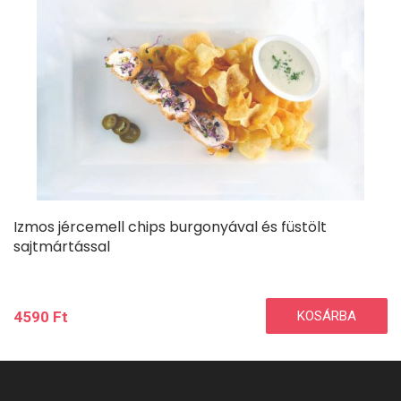
Izmos jércemell chips burgonyával és füstölt
sajtmártással
4590
Ft
KOSÁRBA