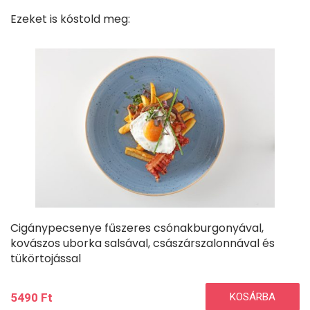
Ezeket is kóstold meg:
Cigánypecsenye fűszeres csónakburgonyával,
kovászos uborka salsával, császárszalonnával és
tükörtojással
5490
Ft
KOSÁRBA