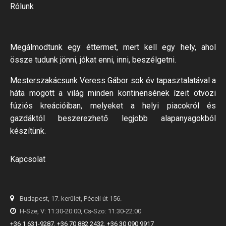
Rólunk
Megálmodtunk egy éttermet, mert kell egy hely, ahol
össze tudunk jönni, jókat enni, inni, beszélgetni.
Mesterszakácsunk Veress Gábor sok év tapasztalatával a
háta mögött a világ minden kontinensének ízeit ötvözi
fúziós kreációiban, melyeket a helyi piacokról és
gazdáktól beszerezhető legjobb alapanyagokból
készítünk.
Kapcsolat
Budapest, 17. kerület, Péceli út 156.
H-Sze, V: 11:30-20:00, Cs-Szo: 11:30-22:00
+36 1 631-9287
,
+36 70 882 2432
,
+36 30 090 9917