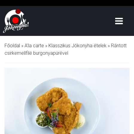
Főoldal
»
A’la carte
»
Klasszikus Jókonyha ételek
»
Rántott
csirkemellfilé burgonyapürével