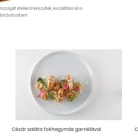
zolgált ételekről készültek, kiszállításnál is
st biztosítani!
Cézár saláta fokhagymás garnélával
C