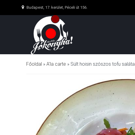
Budapest, 17. kerület, Péceli út 156.
Főoldal
»
A’la carte
»
Sült hoisin szószos tofu saláta