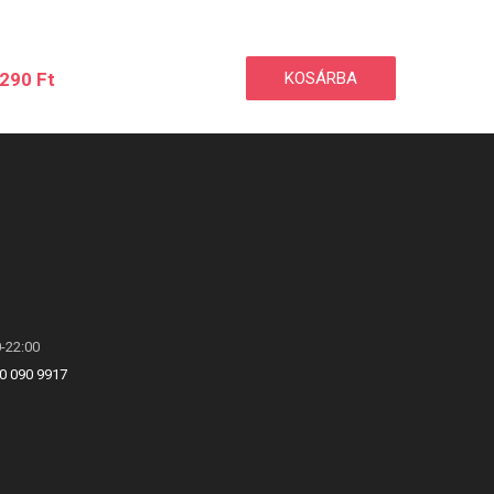
290
Ft
KOSÁRBA
0-22:00
0 090 9917