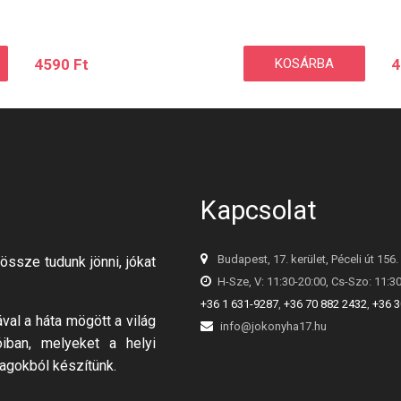
4590
Ft
KOSÁRBA
4
Kapcsolat
Budapest, 17. kerület, Péceli út 156.
össze tudunk jönni, jókat
H-Sze, V: 11:30-20:00, Cs-Szo: 11:3
+36 1 631-9287
,
+36 70 882 2432
,
+36 3
al a háta mögött a világ
info@jokonyha17.hu
óiban, melyeket a helyi
agokból készítünk.