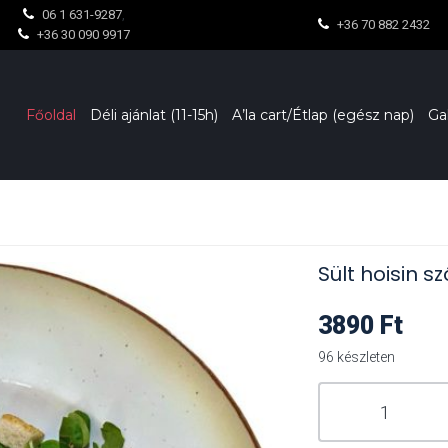
06 1 631-9287
,
+36 70 882 2432
+36 30 090 9917
Főoldal
Déli ajánlat (11-15h)
A’la cart/Étlap (egész nap)
Ga
Sült hoisin s
3890
Ft
96 készleten