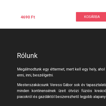
4690
Ft
KOSÁRBA
Rólunk
Megálmodtunk egy éttermet, mert kell egy hely, ahol 
enni, inni, beszélgetni.
Mesterszakácsunk Veress Gábor sok év tapasztalatáv
minden kontinensének ízeit ötvözi fúziós kreáci
piacokról és gazdáktól beszerezhető legjobb alapany