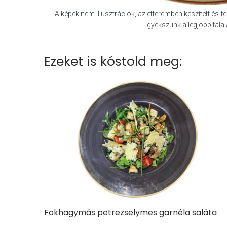
A képek nem illusztrációk, az étteremben készített és fels
igyekszünk a legjobb tálalá
Ezeket is kóstold meg:
Fokhagymás petrezselymes garnéla saláta