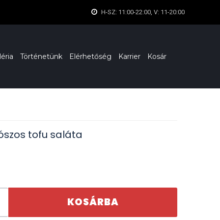
H-SZ: 11:00-22:00, V: 11-20:00
léria
Történetünk
Elérhetőség
Karrier
Kosár
zószos tofu saláta
KOSÁRBA