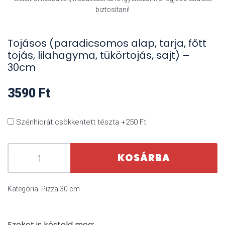
biztosítani!
Tojásos (paradicsomos alap, tarja, főtt
tojás, lilahagyma, tükörtojás, sajt) –
30cm
3590
Ft
Szénhidrát csökkentett tészta +250 Ft
KOSÁRBA
Kategória:
Pizza 30 cm
Ezeket is kóstold meg: