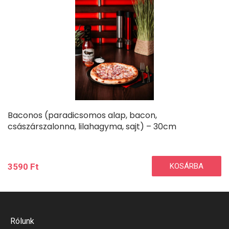
Baconos (paradicsomos alap, bacon,
császárszalonna, lilahagyma, sajt) – 30cm
3590
Ft
KOSÁRBA
Rólunk