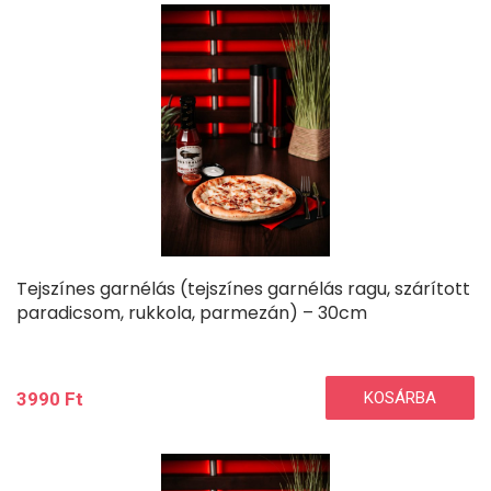
Tejszínes garnélás (tejszínes garnélás ragu, szárított
paradicsom, rukkola, parmezán) – 30cm
3990
Ft
KOSÁRBA