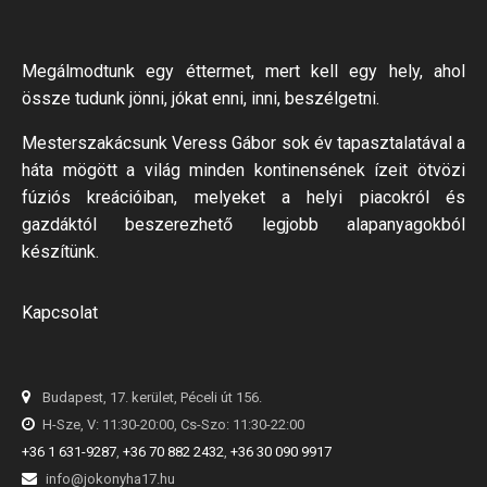
Megálmodtunk egy éttermet, mert kell egy hely, ahol
össze tudunk jönni, jókat enni, inni, beszélgetni.
Mesterszakácsunk Veress Gábor sok év tapasztalatával a
háta mögött a világ minden kontinensének ízeit ötvözi
fúziós kreációiban, melyeket a helyi piacokról és
gazdáktól beszerezhető legjobb alapanyagokból
készítünk.
Kapcsolat
Budapest, 17. kerület, Péceli út 156.
H-Sze, V: 11:30-20:00, Cs-Szo: 11:30-22:00
+36 1 631-9287
,
+36 70 882 2432
,
+36 30 090 9917
info@jokonyha17.hu