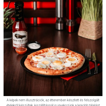
A képek nem illusztrációk, az étteremben készített és felszolgált
ételekről készültek, kiszállításnál is igyekszünk a legjobb tálalást