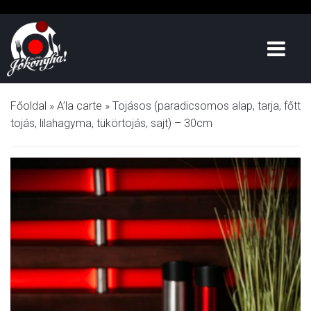
Főoldal
»
A’la carte
»
Tojásos (paradicsomos alap, tarja, főtt
tojás, lilahagyma, tükörtojás, sajt) – 30cm