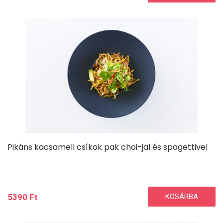
Pikáns kacsamell csíkok pak choi-jal és spagettivel
5390
Ft
KOSÁRBA