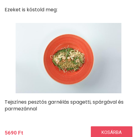
Ezeket is kóstold meg:
Tejszínes pesztós garnélás spagetti, spárgával és
parmezánnal
5690
Ft
KOSÁRBA