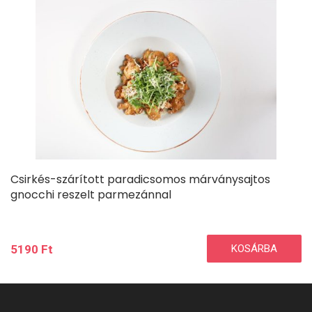
Csirkés-szárított paradicsomos márványsajtos
gnocchi reszelt parmezánnal
5190
Ft
KOSÁRBA