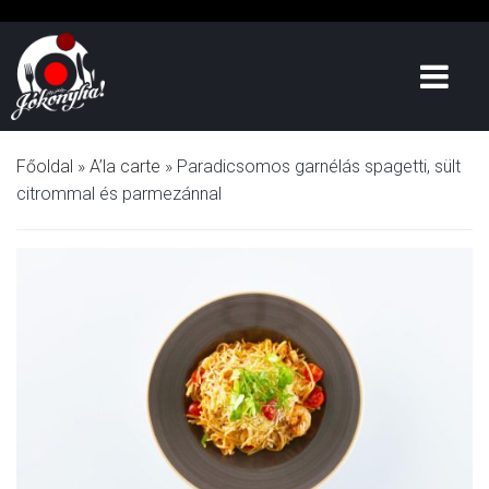
Főoldal
»
A’la carte
»
Paradicsomos garnélás spagetti, sült
citrommal és parmezánnal