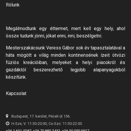
Rólunk
Megálmodtunk egy éttermet, mert kell egy hely, ahol
össze tudunk jönni, jókat enni, inni, beszélgetni.
Mesterszakácsunk Veress Gábor sok év tapasztalatával a
háta mögött a világ minden kontinensének ízeit ötvözi
fúziós kreációiban, melyeket a helyi piacokról és
gazdáktól beszerezhető legjobb alapanyagokból
készítünk.
Kapcsolat
Budapest, 17. kerület, Péceli út 156.
H-Sze, V: 11:30-20:00, Cs-Szo: 11:30-22:00
+36 1 631-9287
,
+36 70 882 2432
,
+36 30 090 9917