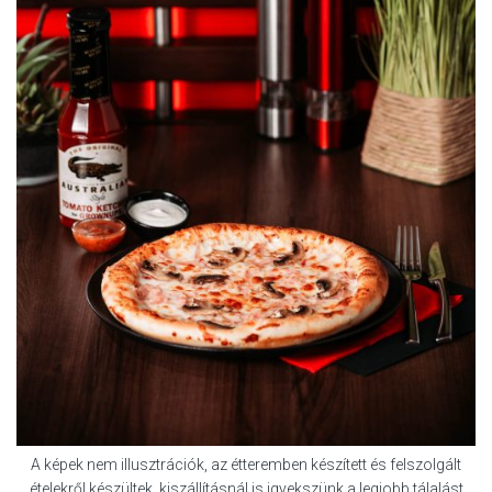
A képek nem illusztrációk, az étteremben készített és felszolgált
ételekről készültek, kiszállításnál is igyekszünk a legjobb tálalást