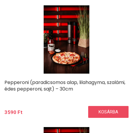
Pepperoni (paradicsomos alap, lilahagyma, szalámi,
édes pepperoni, sajt) – 30cm
3590
Ft
KOSÁRBA