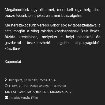
Megálmodtunk egy éttermet, mert kell egy hely, ahol
össze tudunk jönni, jókat enni, inni, beszélgetni.
Mesterszakácsunk Veress Gábor sok év tapasztalatával a
háta mögött a világ minden kontinensének ízeit ötvözi
fúziós kreációiban, melyeket a helyi piacokról és
gazdáktól beszerezhető legjobb alapanyagokból
készítünk.
Kapcsolat
Budapest, 17. kerület, Péceli út 156.
H-Sze, V: 11:30-20:00, Cs-Szo: 11:30-22:00
+36 1 631-9287
,
+36 70 882 2432
,
+36 30 090 9917
info@jokonyha17.hu