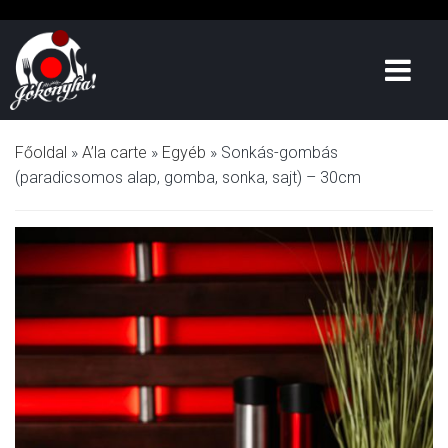
Főoldal
»
A’la carte
»
Egyéb
»
Sonkás-gombás
(paradicsomos alap, gomba, sonka, sajt) – 30cm