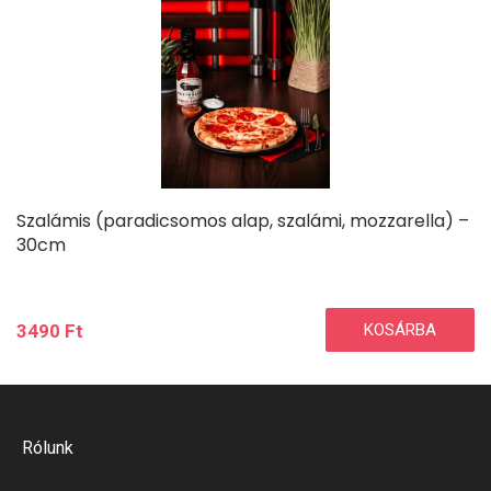
Szalámis (paradicsomos alap, szalámi, mozzarella) –
30cm
3490
Ft
KOSÁRBA
Rólunk