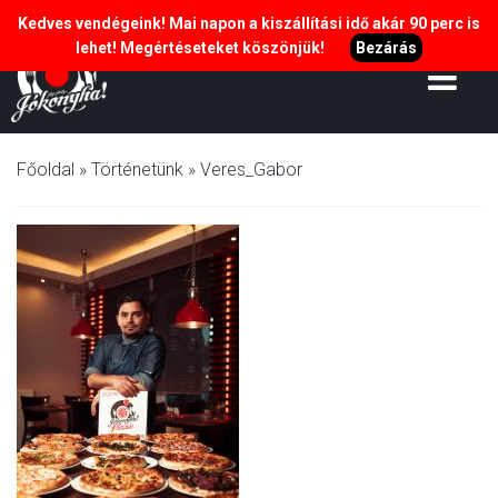
Kedves vendégeink! Mai napon a kiszállítási idő akár 90 perc is
lehet! Megértéseteket köszönjük!
Bezárás
Főoldal
»
Történetünk
»
Veres_Gabor